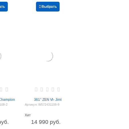
ать
Выбрать
Champion
361° ZEN Ⅵ- Jimi
108-2
Артикул:
W572431108-9
Хит
руб.
14 990
 руб.