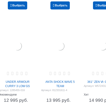
Выбрать
Выбрать
Выбр
UNDER ARMOUR
ANTA SHOCK WAVE 5
361° ZEN Ⅵ- 
CURRY 3 LOW GS
TEAM
Артикул:
W572431
ртикул:
1285455-016
Артикул:
812331611-4
Рекомендуем
Хит
12 995
 руб.
13 995
 руб.
14 990
 