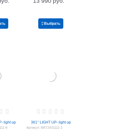
руб.
13 990
 руб.
ать
Выбрать
- light up
361° LIGHT UP- light up
111-8
Артикул:
W572431111-2