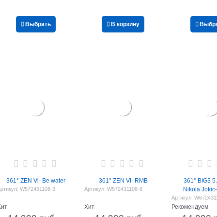
Выбрать
В корзину
Выбр
361° ZEN Ⅵ- Be water
361° ZEN Ⅵ- RMB
361° BIG3 5
ртикул:
W572431108-3
Артикул:
W572431108-8
Nikola Jokic
Артикул:
W672431
Хит
Хит
Рекомендуем