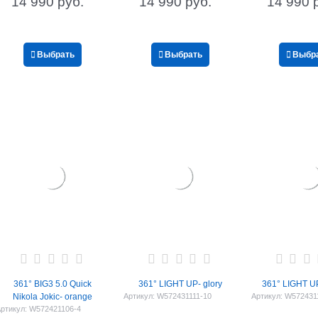
14 990
 руб.
14 990
 руб.
14 990
 
Выбрать
Выбрать
Выбр
361° BIG3 5.0 Quick
361° LIGHT UP- glory
361° LIGHT UP
Nikola Jokic- orange
Артикул:
W572431111-10
Артикул:
W572431
ртикул:
W572421106-4