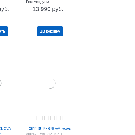
Рекомендуем
руб.
13 990
 руб.
ать
В корзину
RNOVA-
361° SUPERNOVA- wave
r
Артикул:
W572431102-4