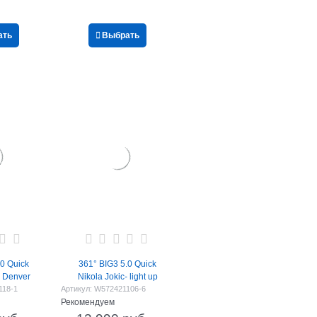
ать
Выбрать
.0 Quick
361° BIG3 5.0 Quick
- Denver
Nikola Jokic- light up
118-1
Артикул:
W572421106-6
Рекомендуем