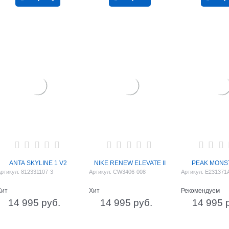
ANTA SKYLINE 1 V2
NIKE RENEW ELEVATE II
PEAK MONS
ртикул:
812331107-3
Артикул:
CW3406-008
Артикул:
E231371
Хит
Хит
Рекомендуем
14 995
 руб.
14 995
 руб.
14 995
 