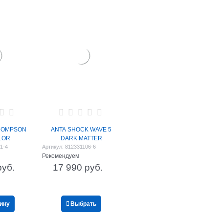
THOMPSON
ANTA SHOCK WAVE 5
LOR
DARK MATTER
1-4
Артикул:
812331106-6
Рекомендуем
руб.
17 990
 руб.
зину
Выбрать