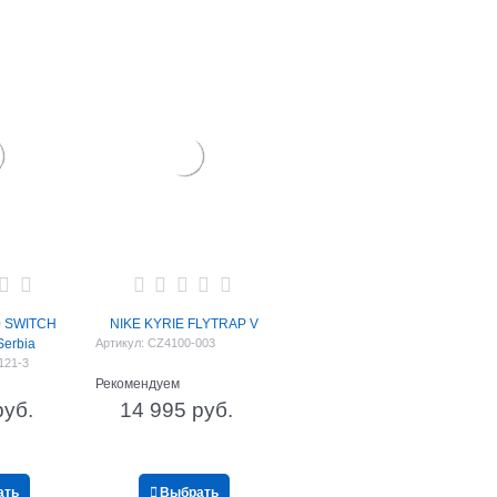
.0 SWITCH
NIKE KYRIE FLYTRAP V
erbia
Артикул:
CZ4100-003
121-3
Рекомендуем
руб.
14 995
 руб.
ать
Выбрать