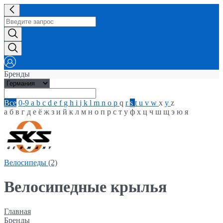
Бренды
Все
0-9
a
b
c
d
e
f
g
h
i
j
k
l
m
n
o
p
q
r
s
t
u
v
w
x
y
z
а
б
в
г
д
е
ё
ж
з
и
й
к
л
м
н
о
п
р
с
т
у
ф
х
ц
ч
ш
щ
э
ю
я
Велосипеды
(2)
Велосипедные крылья
Главная
Бренды