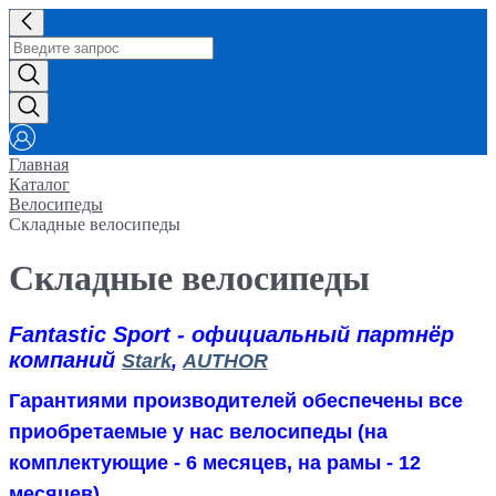
Главная
Каталог
Велосипеды
Складные велосипеды
Складные велосипеды
Fantastic Sport - официальный партнёр
компаний
Stark
,
AUTHOR
Гарантиями производителей обеспечены все
приобретаемые у нас велосипеды (на
комплектующие - 6 месяцев, на рамы - 12
месяцев)