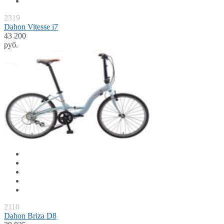
2319
Dahon Vitesse i7
43 200
руб.
2110
Dahon Briza D8